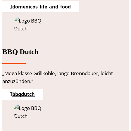
domenicos_life_and_food
BBQ Dutch
„Mega klasse Grillkohle, lange Brenndauer, leicht
anzuzünden.“
bbqdutch